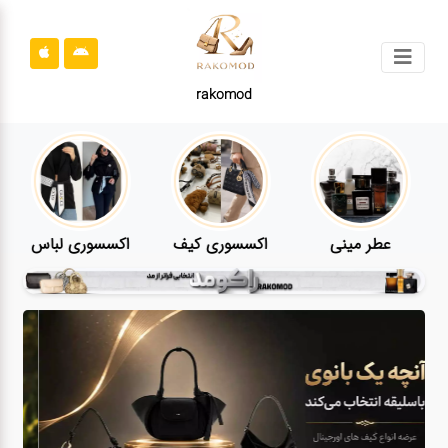
جستجو
rakomod
محصولات
قوانین
سایت
ارتباط
عطر مینی
اکسسوری کیف
اکسسوری لباس
باما
درباره
ما
بلاگ
محصولات