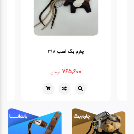
چارم بگ اسب 298
چ
765,600
تومان