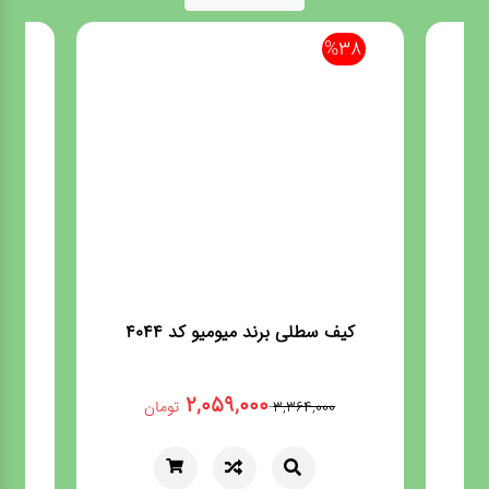
36
%38
کیف سطلی برند میومیو کد 4044
شیک
2,059,000
3,364,000
تومان