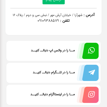
آدرس :
شهرآرا / خیابان آرش مهر / نبش سی و دوم / پلاک 16
تلفن :
09109388579
مــا را در واتس اپ دنبالــ کنیــد
مــا را در تلــگرام دنبالــ کنیــد
مــا را در اینستاگرام دنبالــ کنیــد