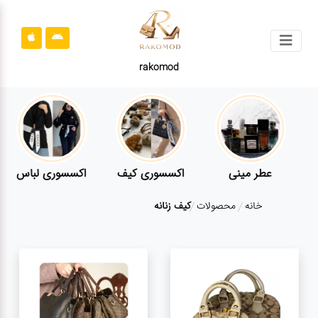
جستجو
rakomod
محصولات
قوانین
سایت
ارتباط
عطر مینی
اکسسوری کیف
اکسسوری لباس
باما
خانه
محصولات
کیف زنانه
درباره
ما
بلاگ
محصولات