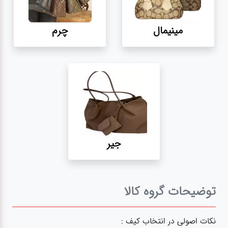
کیف
زنانه
مینیمال
چرم
کیف
کودکانه
عطر
مینی
جیر
اکسسوری
کیف
توضیحات گروه کالا
اکسسوری
لباس
نکات اصولی در انتخاب کیف :