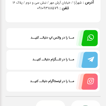
آدرس :
شهرآرا / خیابان آرش مهر / نبش سی و دوم / پلاک 16
تلفن :
09109388579
مــا را در واتس اپ دنبالــ کنیــد
مــا را در تلــگرام دنبالــ کنیــد
مــا را در اینستاگرام دنبالــ کنیــد