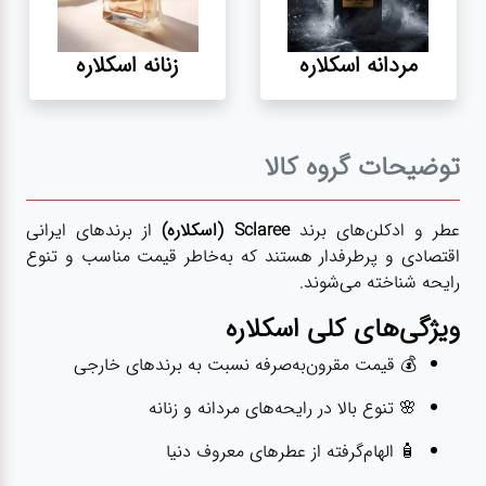
کیف
زنانه
مردانه اسکلاره
زنانه اسکلاره
کیف
کودکانه
توضیحات گروه کالا
عطر
مینی
عطر و ادکلن‌های برند
Sclaree (اسکلاره)
از برندهای ایرانی
اقتصادی و پرطرفدار هستند که به‌خاطر قیمت مناسب و تنوع
رایحه شناخته می‌شوند.
اکسسوری
ویژگی‌های کلی اسکلاره
کیف
💰 قیمت مقرون‌به‌صرفه نسبت به برندهای خارجی
🌸 تنوع بالا در رایحه‌های مردانه و زنانه
اکسسوری
لباس
🧴 الهام‌گرفته از عطرهای معروف دنیا