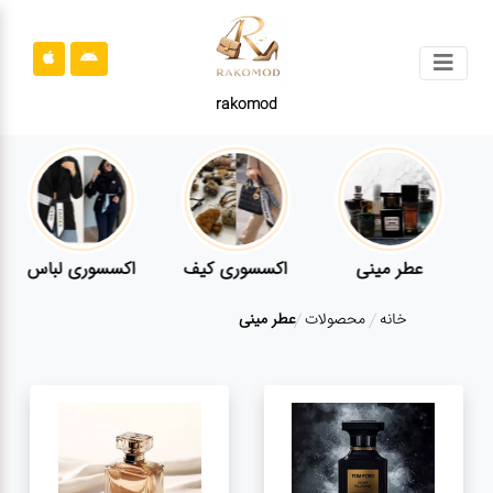
جستجو
rakomod
محصولات
قوانین
سایت
ارتباط
عطر مینی
اکسسوری کیف
اکسسوری لباس
باما
خانه
محصولات
عطر مینی
درباره
ما
بلاگ
محصولات