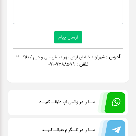
آدرس :
شهرآرا / خیابان آرش مهر / نبش سی و دوم / پلاک 16
تلفن :
09109388579
مــا را در واتس اپ دنبالــ کنیــد
مــا را در تلــگرام دنبالــ کنیــد