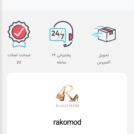
تحویل
پشتیبانی 24
ضمانت اصالت
اکسپرس
ساعته
کالا
rakomod