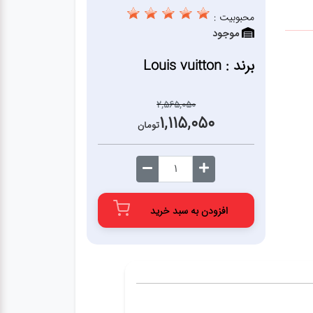
محبوبیت :
موجود
برند : Louis vuitton
2,565,050
1,115,050
تومان
افزودن به سبد خرید