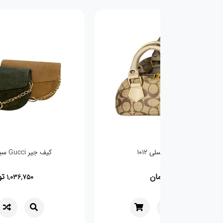
کیف مینیمال عسلی 1012
کیف جیر Gucci سبز تیره 5966
تومان
تو
1,036,750
751,100