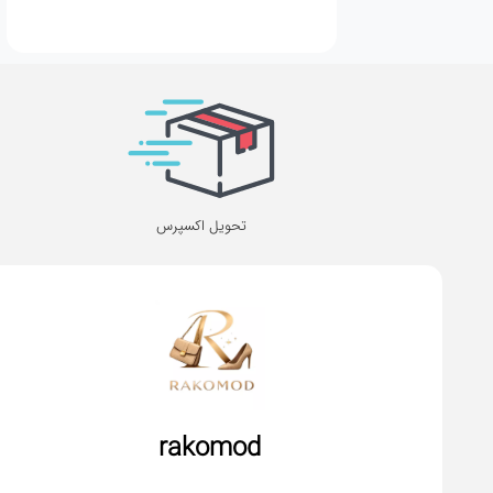
تحویل اکسپرس
rakomod