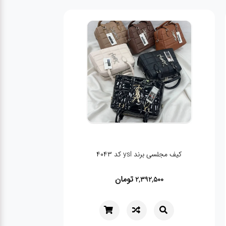
کیف مجلسی برند ysl کد 4043
تومان
2,392,500