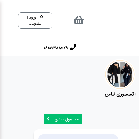
ورود |
عضویت
09109388579
اکسسوری لباس
محصول بعدی