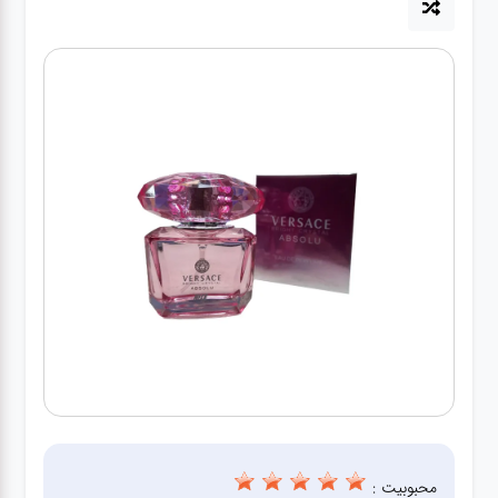
کیف
زنانه
کیف
کودکانه
عطر
مینی
اکسسوری
کیف
اکسسوری
لباس
محبوبیت :