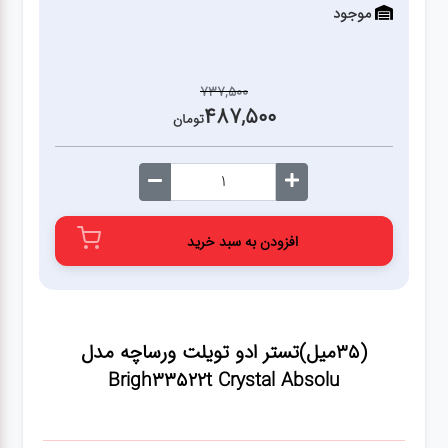
موجود
737,500
487,500
تومان
افزودن به سبد خرید
(35میل)تستر ادو تویلت ورساچه مدل
Brigh33522t Crystal Absolu