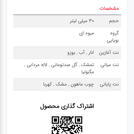
مشخصات
حجم
30 میلی لیتر
گروه
میوه ای
بویایی
نت آغازین
انار , آب , یوزو
نت میانی
تمشک , گل صدتومانی , لاله مردابی ,
مگنولیا
نت پایانی
چوب ماهون , مشک , کهربا
اشتراک گذاری محصول