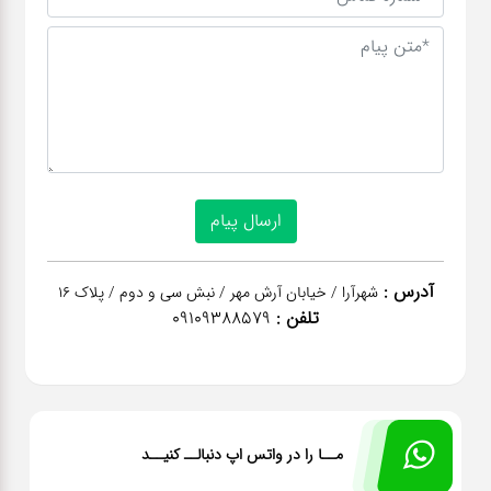
آدرس :
شهرآرا / خیابان آرش مهر / نبش سی و دوم / پلاک 16
تلفن :
09109388579
مــا را در واتس اپ دنبالــ کنیــد