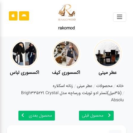
جستجو
rakomod
محصولات
قوانین
سایت
ارتباط
عطر مینی
اکسسوری کیف
اکسسوری لباس
باما
خانه
محصولات
عطر مینی
زنانه اسکلاره
درباره
(35میل)تستر ادو تویلت ورساچه مدل Brigh33522t Crystal
ما
Absolu
بلاگ
محصول قبلی
محصول بعدی
محصولات