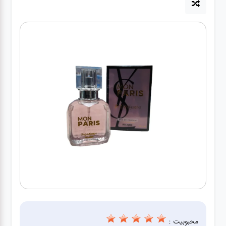
کیف
زنانه
کیف
کودکانه
عطر
مینی
اکسسوری
کیف
اکسسوری
لباس
محبوبیت :