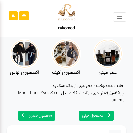
جستجو
rakomod
محصولات
قوانین
سایت
ارتباط
عطر مینی
اکسسوری کیف
اکسسوری لباس
باما
خانه
محصولات
عطر مینی
زنانه اسکلاره
درباره
(35میل)عطر جیبی زنانه اسکلاره مدل Moon Paris Yves Saint
ما
Laurent
بلاگ
محصول قبلی
محصول بعدی
محصولات