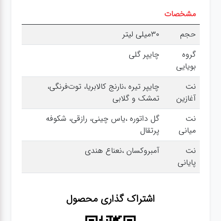
مشخصات
حجم
30میلی لیتر
گروه
چایپر گلی
بویایی
نت
چایپر تیره ،نارنج کالابریا، توت‌فرنگی،
آغازین
تمشک و گلابی
نت
گل داتوره ،یاس چینی، رازقی، شکوفه
میانی
پرتقال
نت
آمبروکسان ،نعناع هندی
پایانی
اشتراک گذاری محصول