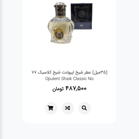
وویش مدل Parfums de
(35میل) عطر شیخ اپیولنت شیخ کلاسیک 77
(35میل) عطر جیبی اسکلاره هالتان haltane
Opulent Shaik Classic No
487,500
تومان