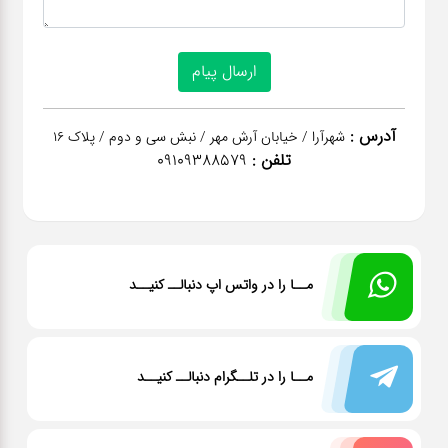
آدرس :
شهرآرا / خیابان آرش مهر / نبش سی و دوم / پلاک 16
تلفن :
09109388579
مــا را در واتس اپ دنبالــ کنیــد
مــا را در تلــگرام دنبالــ کنیــد