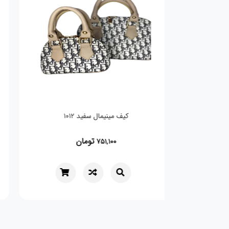
کیف مینیمال سفید 1012
تومان
751,100