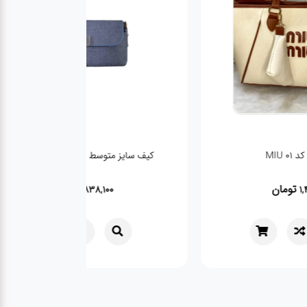
د 01 MIU
کیف سایز متوسط رنگ سرمه یی 285
تومان
تومان
838,100
1,42