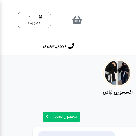
ورود |
عضویت
09109388579
اکسسوری لباس
محصول بعدی