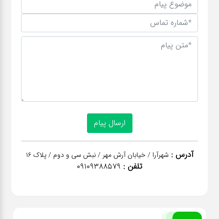
آدرس :
شهرآرا / خیابان آرش مهر / نبش سی و دوم / پلاک 16
تلفن :
09109388579