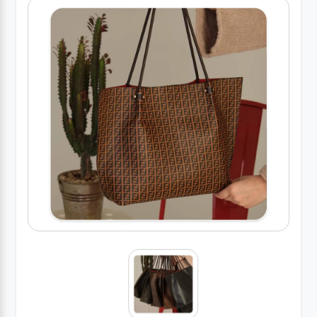
کیف
زنانه
کیف
کودکانه
عطر
مینی
اکسسوری
کیف
اکسسوری
لباس