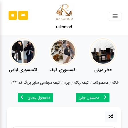
جستجو
rakomod
محصولات
قوانین
سایت
ارتباط
عطر مینی
اکسسوری کیف
اکسسوری لباس
باما
خانه
محصولات
کیف زنانه
چرم
کیف مجلسی سایز بزرگ کد 322
درباره
ما
محصول قبلی
محصول بعدی
بلاگ
محصولات