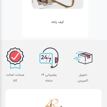
کیف زنانه
تحویل
پشتیبانی 24
ضمانت اصالت
اکسپرس
ساعته
کالا