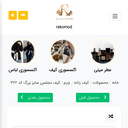
جستجو
rakomod
محصولات
قوانین
سایت
ارتباط
عطر مینی
اکسسوری کیف
اکسسوری لباس
باما
خانه
محصولات
کیف زنانه
چرم
کیف مجلسی سایز بزرگ کد 322
درباره
ما
محصول قبلی
محصول بعدی
بلاگ
محصولات