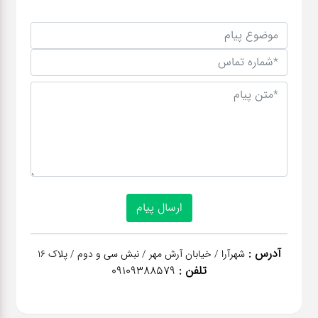
آدرس :
شهرآرا / خیابان آرش مهر / نبش سی و دوم / پلاک 16
تلفن :
09109388579