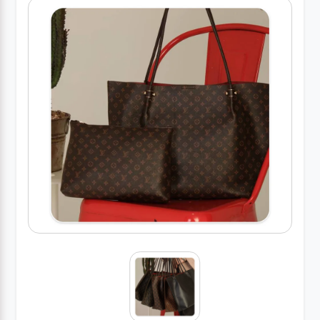
کیف
زنانه
کیف
کودکانه
عطر
مینی
اکسسوری
کیف
اکسسوری
لباس