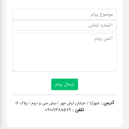
آدرس :
شهرآرا / خیابان آرش مهر / نبش سی و دوم / پلاک 16
تلفن :
09109388579