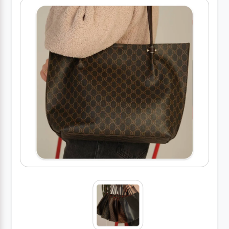
کیف
زنانه
کیف
کودکانه
عطر
مینی
اکسسوری
کیف
اکسسوری
لباس