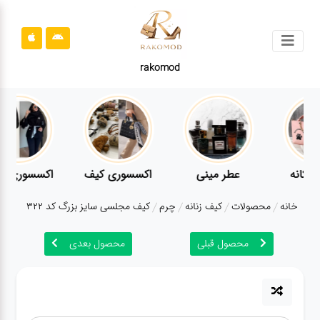
جستجو
rakomod
محصولات
قوانین
سایت
ارتباط
عطر مینی
اکسسوری کیف
اکسسوری لباس
باما
خانه
محصولات
کیف زنانه
چرم
کیف مجلسی سایز بزرگ کد 322
درباره
ما
محصول قبلی
محصول بعدی
بلاگ
محصولات