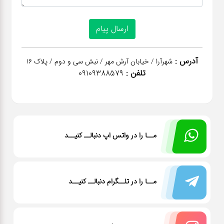
آدرس :
شهرآرا / خیابان آرش مهر / نبش سی و دوم / پلاک 16
تلفن :
09109388579
مــا را در واتس اپ دنبالــ کنیــد
مــا را در تلــگرام دنبالــ کنیــد