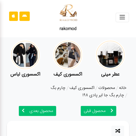
جستجو
rakomod
محصولات
قوانین
سایت
ارتباط
کودکانه
عطر مینی
اکسسوری کیف
اکسسوری 
باما
خانه
محصولات
اکسسوری کیف
چارم بگ
درباره
چارم بگ جا ایر پادی 198
ما
محصول قبلی
محصول بعدی
بلاگ
محصولات