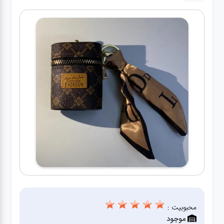
کیف
زنانه
کیف
کودکانه
عطر
مینی
اکسسوری
کیف
اکسسوری
لباس
محبوبیت :
موجود