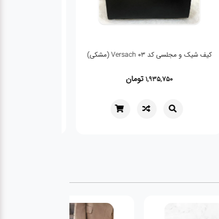
 مجلسی کد 03 Versach (مشکی)
کیف شرانگ کد 4048
تومان
توما
1,918,350
1,935,750