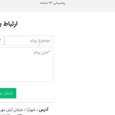
پشتیبانی 24 ساعته
ارتباط ب
آدرس :
شهرآرا / خیابان آرش مهر 