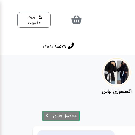
ورود |
عضویت
09109388579
اکسسوری لباس
محصول بعدی