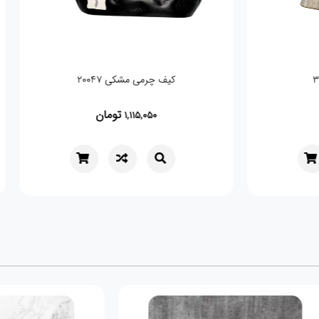
کیف چرمی مشکی 20047
کیف شیک و
تومان
1,115,050