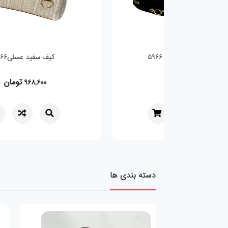
5
کیف سفید عسلی366
تومان
تومان
968,600
1,036,
دسته بندی ها