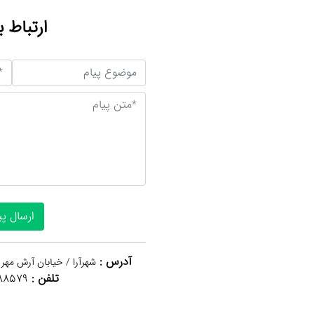
ارتباط ب
آدرس :
شهرآرا / خیابان آرش مهر 
تلفن :
88579