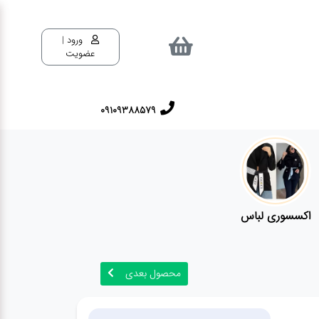
ورود |
عضویت
09109388579
اکسسوری لباس
محصول بعدی