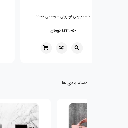
کیف چرمی اویزونی سرمه یی 6608
تومان
1,231,050
دسته بندی ها