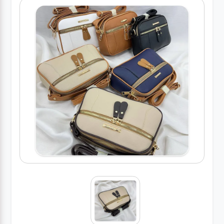
کیف
زنانه
کیف
کودکانه
عطر
مینی
اکسسوری
کیف
اکسسوری
لباس