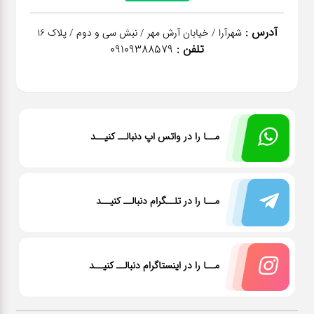
آدرس :
شهرآرا / خیابان آرش مهر / نبش سی و دوم / پلاک 16
تلفن :
09109388579
مــا را در واتس اپ دنبالــ کنیــد
مــا را در تلــگرام دنبالــ کنیــد
مــا را در اینستاگرام دنبالــ کنیــد