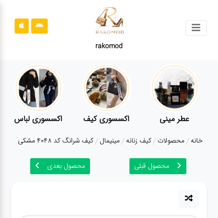
جستجو
rakomod
محصولات
قوانین
سایت
ارتباط
عطر مینی
اکسسوری کیف
اکسسوری لباس
باما
خانه
محصولات
کیف زنانه
مینیمال
کیف شرانگ کد 4048 مشکی
درباره
ما
محصول قبلی
محصول بعدی
بلاگ
محصولات