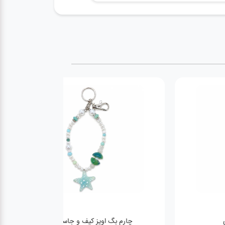
 لویزویتون ابی
چارم بگ اویز کیف و جاسویچی