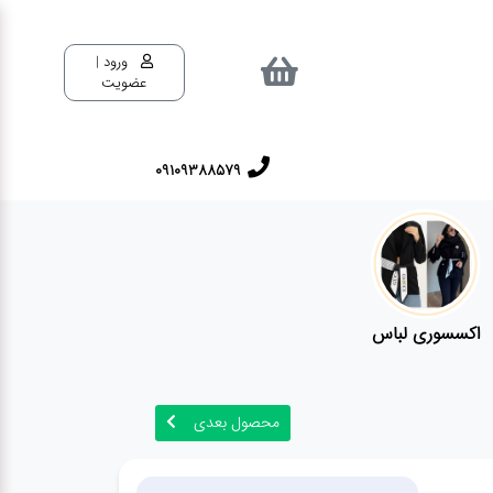
ورود |
عضویت
09109388579
اکسسوری لباس
محصول بعدی