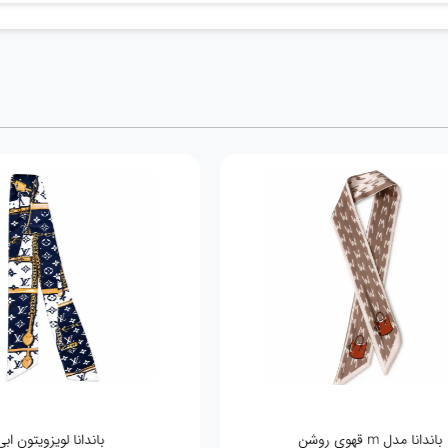
باندانا مدل m قهوی روشن
باندانا