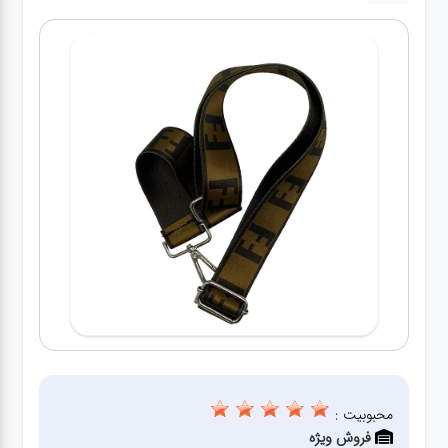
کیف
زنانه
کیف
کودکانه
عطر
مینی
اکسسوری
کیف
اکسسوری
لباس
محبوبیت :
فروش ویژه