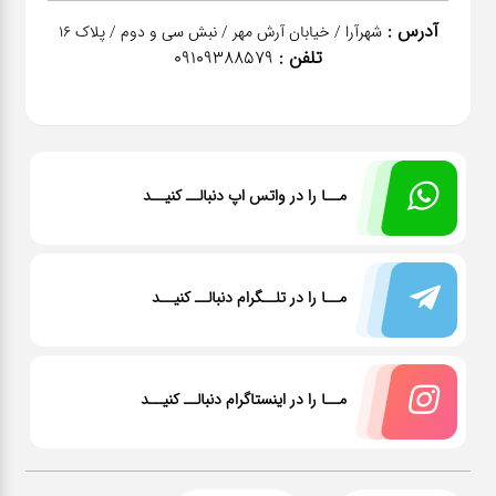
آدرس :
شهرآرا / خیابان آرش مهر / نبش سی و دوم / پلاک 16
تلفن :
09109388579
مــا را در واتس اپ دنبالــ کنیــد
مــا را در تلــگرام دنبالــ کنیــد
مــا را در اینستاگرام دنبالــ کنیــد