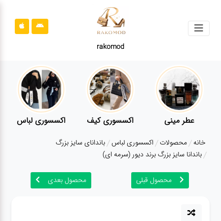
جستجو
rakomod
محصولات
قوانین
سایت
ارتباط
عطر مینی
اکسسوری کیف
اکسسوری لباس
باما
خانه
محصولات
اکسسوری لباس
باندانای سایز بزرگ
درباره
باندانا سایز بزرگ برند دیور (سرمه ای)
ما
محصول قبلی
محصول بعدی
بلاگ
محصولات