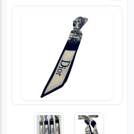
کیف
زنانه
کیف
کودکانه
عطر
مینی
اکسسوری
کیف
اکسسوری
لباس