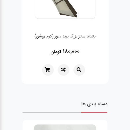
باندانا سایز بزرگ برند دیور (کرم روشن)
ب
180,000
تومان
دسته بندی ها