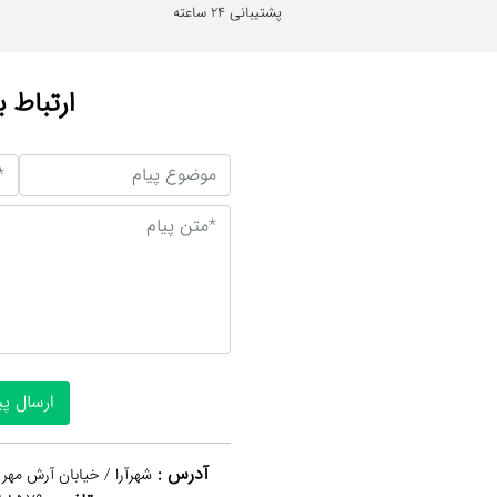
پشتیبانی 24 ساعته
ارتباط ب
آدرس :
شهرآرا / خیابان آرش مهر 