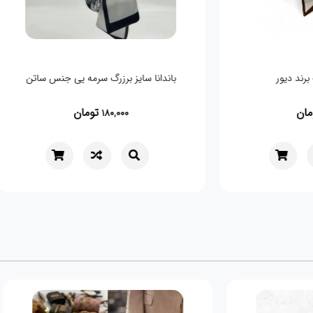
برند دیور
باندانا سایز برزرگ سرمه یی جنس ساتن
ان
تومان
180,000