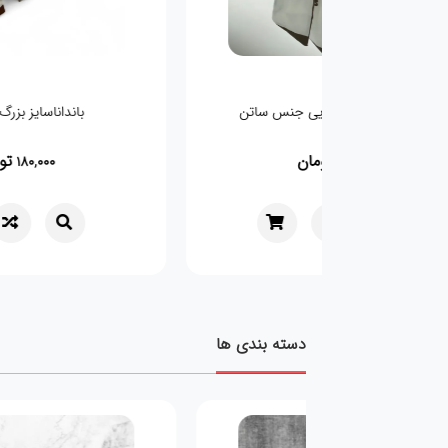
باندانا سایز بزرگ قهویی جنس ساتن
بانداناسایز بزرگ 
تومان
توم
180,000
180,000
دسته بندی ها