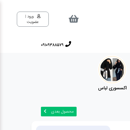
ورود |
عضویت
09109388579
اکسسوری لباس
محصول بعدی