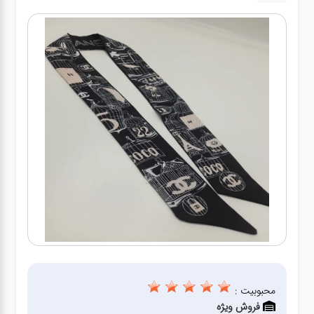
کیف
زنانه
کیف
کودکانه
عطر
مینی
اکسسوری
کیف
اکسسوری
لباس
محبوبیت :
فروش ویژه