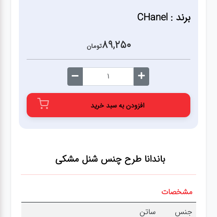
برند : CHanel
89,250
تومان
افزودن به سبد خرید
باندانا طرح چنس شنل مشکی
مشخصات
جنس
ساتن