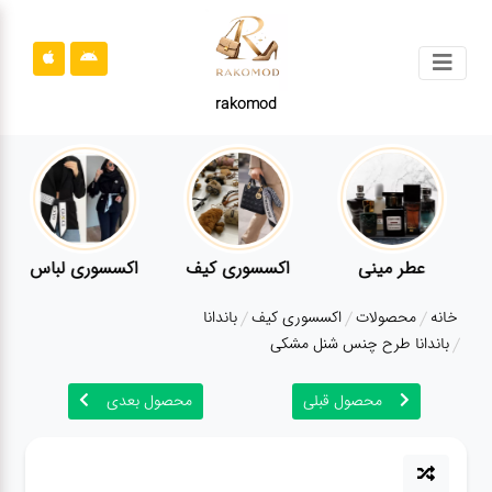
جستجو
rakomod
محصولات
قوانین
سایت
ارتباط
عطر مینی
اکسسوری کیف
اکسسوری لباس
باما
خانه
محصولات
اکسسوری کیف
باندانا
درباره
باندانا طرح چنس شنل مشکی
ما
محصول قبلی
محصول بعدی
بلاگ
محصولات