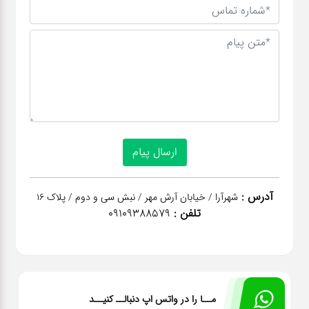
آدرس :
شهرآرا / خیابان آرش مهر / نبش سی و دوم / پلاک 16
تلفن :
09109388579
مــا را در واتس اپ دنبالــ کنیــد