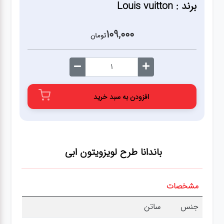
برند : Louis vuitton
109,000
تومان
افزودن به سبد خرید
باندانا طرح لویزویتون ابی
مشخصات
جنس
ساتن