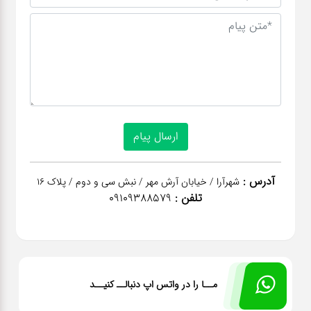
آدرس :
شهرآرا / خیابان آرش مهر / نبش سی و دوم / پلاک 16
تلفن :
09109388579
مــا را در واتس اپ دنبالــ کنیــد