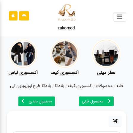
جستجو
rakomod
محصولات
قوانین
سایت
ارتباط
عطر مینی
اکسسوری کیف
اکسسوری لباس
باما
خانه
محصولات
اکسسوری کیف
باندانا
باندانا طرح لویزویتون ابی
درباره
ما
محصول قبلی
محصول بعدی
بلاگ
محصولات