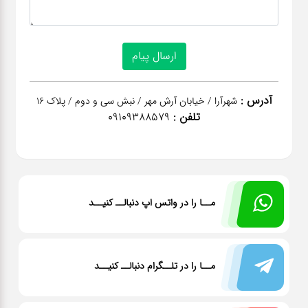
آدرس :
شهرآرا / خیابان آرش مهر / نبش سی و دوم / پلاک 16
تلفن :
09109388579
مــا را در واتس اپ دنبالــ کنیــد
مــا را در تلــگرام دنبالــ کنیــد