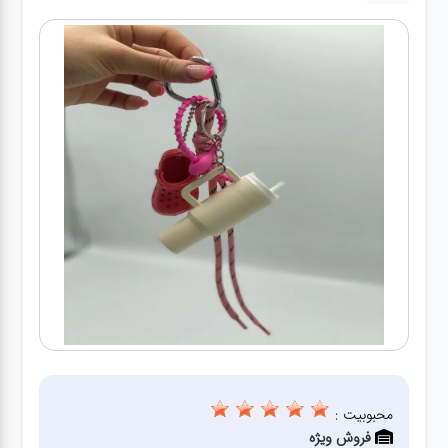
کیف
زنانه
کیف
کودکانه
عطر
مینی
اکسسوری
کیف
اکسسوری
لباس
محبوبیت :
فروش ویژه