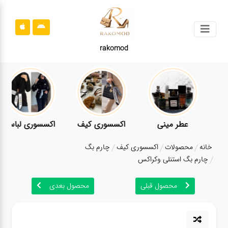
جستجو
rakomod
محصولات
قوانین
سایت
ارتباط
عطر مینی
اکسسوری کیف
اکسسوری لباس
باما
خانه
محصولات
اکسسوری کیف
چارم بگ
درباره
چارم بگ استنلی وکراکس
ما
محصول قبلی
محصول بعدی
بلاگ
محصولات