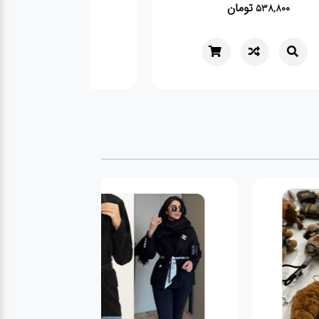
تومان
تومان
526,800
89,