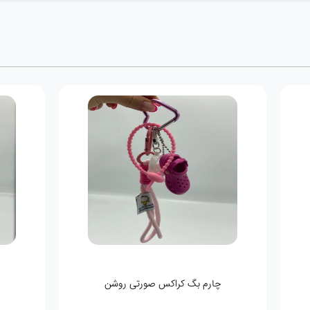
بند کیف کرم قهوی برند Louis vuitton
باندانا طر