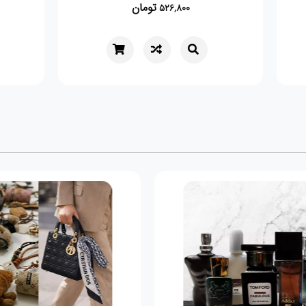
تومان
250
352,800