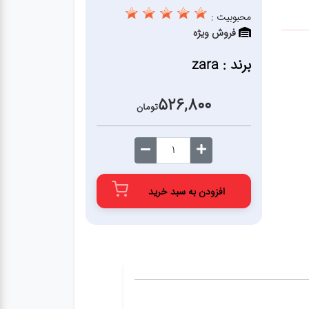
محبوبیت :
فروش ویژه
برند : zara
526,800
تومان
افزودن به سبد خرید