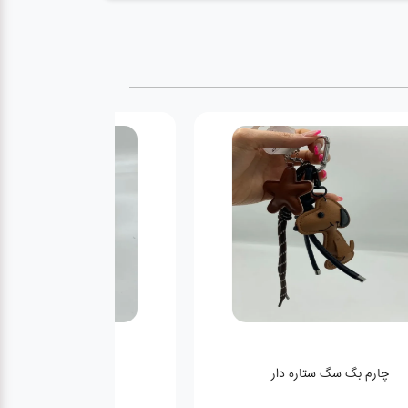
ح دار سفید مشکی
چارم بگ کراکس صورتی روشن