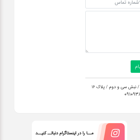
/ نبش سی و دوم / پلاک 16
091093
مــا را در اینستاگرام دنبالــ کنیــد