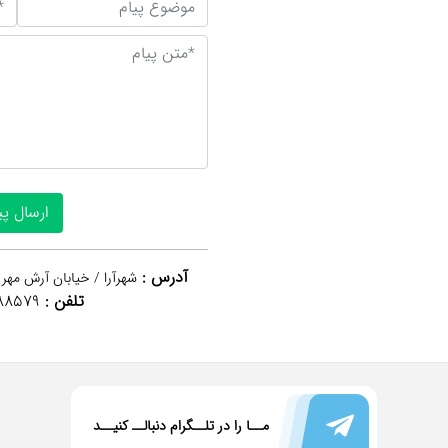
آدرس :
شهرآرا / خیابان آرش مهر 
تلفن :
88579
مــا را در تلــگرام دنبالــ کنیــد