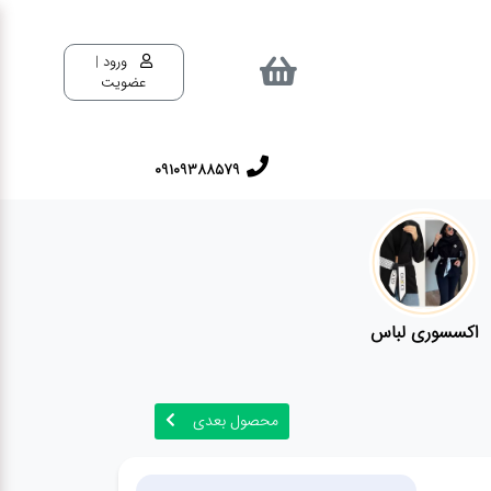
ورود |
عضویت
09109388579
اکسسوری لباس
محصول بعدی