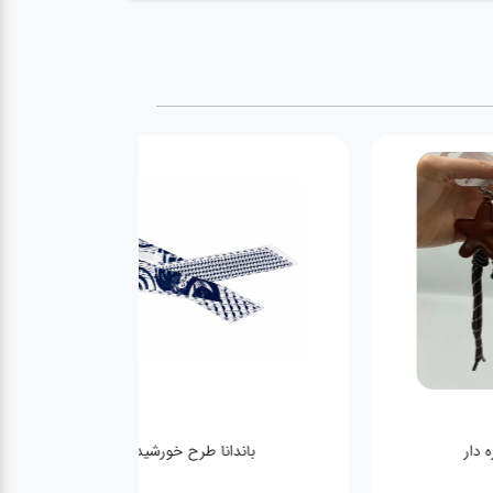
 سگ ستاره دار
باندانا طرح خورشید ابی