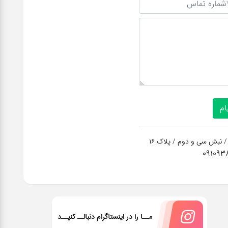
/ نبش سی و دوم / پلاک 16
091093
مــا را در اینستاگرام دنبالــ کنیــد