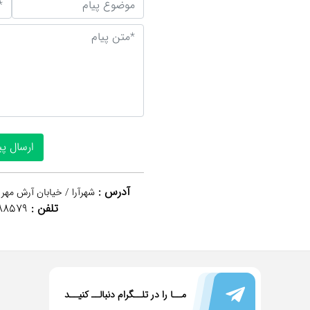
آدرس :
شهرآرا / خیابان آرش مهر 
تلفن :
88579
مــا را در تلــگرام دنبالــ کنیــد