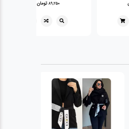
تومان
تومان
89,250
538