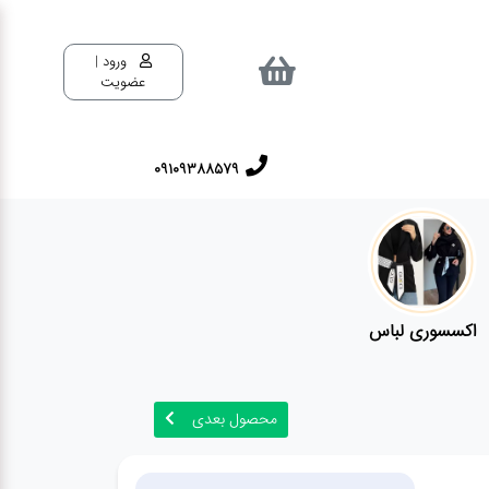
ورود |
عضویت
09109388579
اکسسوری لباس
محصول بعدی