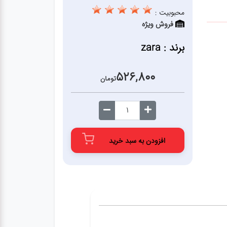
محبوبیت :
فروش ویژه
برند : zara
526,800
تومان
افزودن به سبد خرید