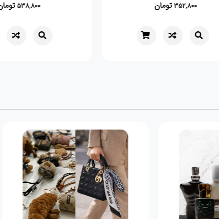
تومان
,800
352,800