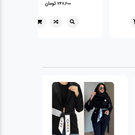
تومان
تومان
747,600
349