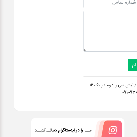
/ نبش سی و دوم / پلاک 16
091093
مــا را در اینستاگرام دنبالــ کنیــد