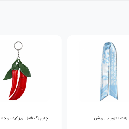
باندانا دیور ابی روشن
چارم بگ فلفل 