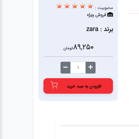
محبوبیت :
فروش ویژه
برند : zara
89,250
تومان
افزودن به سبد خرید