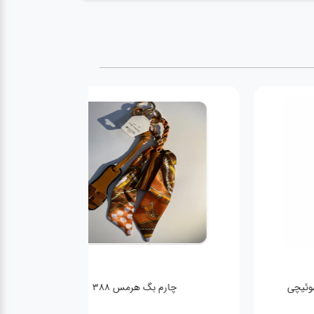
اویز کیف و جاسوئیچی
چارم بگ هرمس 388