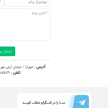
آدرس :
شهرآرا / خیابان آرش مهر 
تلفن :
88579
مــا را در تلــگرام دنبالــ کنیــد