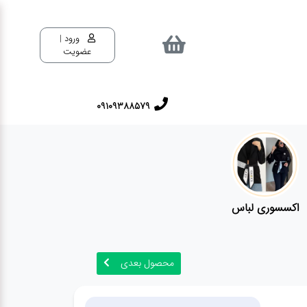
ورود |
عضویت
09109388579
اکسسوری لباس
محصول بعدی