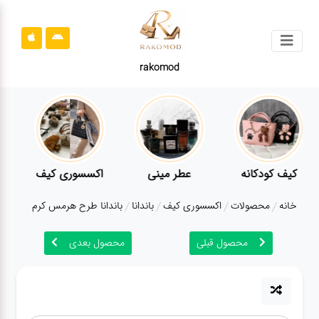
جستجو
rakomod
محصولات
قوانین
سایت
ارتباط
عطر مینی
اکسسوری کیف
اکسسوری لباس
باما
خانه
محصولات
اکسسوری کیف
باندانا
باندانا طرح هرمس کرم
درباره
ما
محصول قبلی
محصول بعدی
بلاگ
محصولات