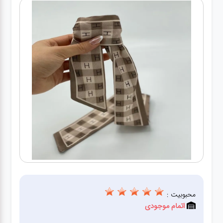
کیف
زنانه
کیف
کودکانه
عطر
مینی
اکسسوری
کیف
اکسسوری
محبوبیت :
لباس
اتمام موجودی