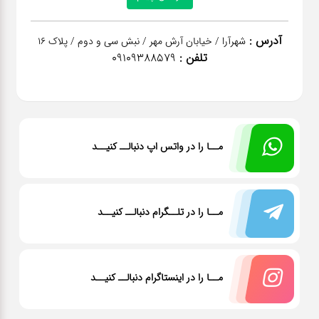
آدرس :
شهرآرا / خیابان آرش مهر / نبش سی و دوم / پلاک 16
تلفن :
09109388579
مــا را در واتس اپ دنبالــ کنیــد
مــا را در تلــگرام دنبالــ کنیــد
مــا را در اینستاگرام دنبالــ کنیــد