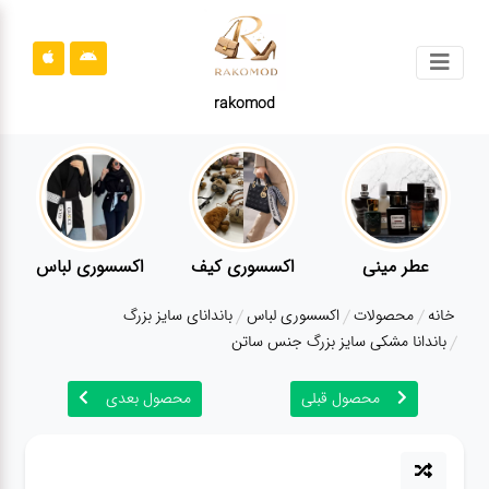
جستجو
rakomod
محصولات
قوانین
سایت
ارتباط
عطر مینی
اکسسوری کیف
اکسسوری لباس
باما
خانه
محصولات
اکسسوری لباس
باندانای سایز بزرگ
درباره
باندانا مشکی سایز بزرگ جنس ساتن
ما
محصول قبلی
محصول بعدی
بلاگ
محصولات