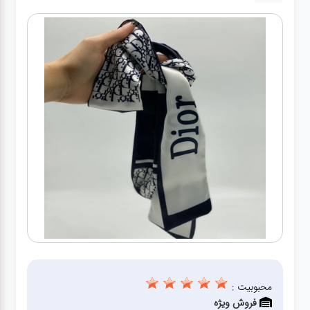
کیف
زنانه
کیف
کودکانه
عطر
مینی
اکسسوری
کیف
اکسسوری
لباس
محبوبیت :
فروش ویژه