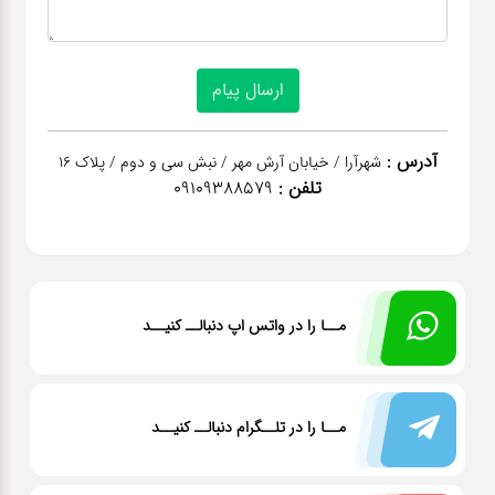
آدرس :
شهرآرا / خیابان آرش مهر / نبش سی و دوم / پلاک 16
تلفن :
09109388579
مــا را در واتس اپ دنبالــ کنیــد
مــا را در تلــگرام دنبالــ کنیــد