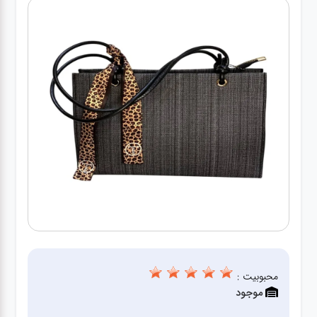
کیف
زنانه
کیف
کودکانه
عطر
مینی
اکسسوری
کیف
اکسسوری
محبوبیت :
لباس
موجود