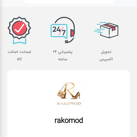
تحویل
پشتیبانی 24
ضمانت اصالت
اکسپرس
ساعته
کالا
rakomod