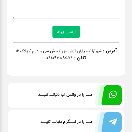
آدرس :
شهرآرا / خیابان آرش مهر / نبش سی و دوم / پلاک 16
تلفن :
09109388579
مــا را در واتس اپ دنبالــ کنیــد
مــا را در تلــگرام دنبالــ کنیــد