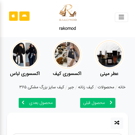
جستجو
rakomod
محصولات
قوانین
سایت
ارتباط
عطر مینی
اکسسوری کیف
اکسسوری لباس
باما
خانه
محصولات
کیف زنانه
جیر
کیف سایز بزرگ مشکی 365
درباره
ما
محصول قبلی
محصول بعدی
بلاگ
محصولات