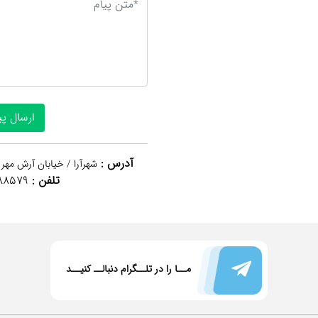
آدرس :
شهرآرا / خیابان آرش مهر 
تلفن :
88579
مــا را در تلــگرام دنبالــ کنیــد