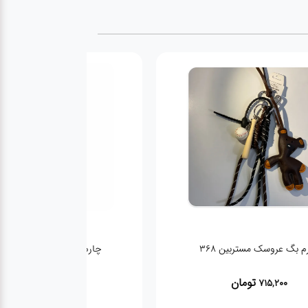
بگ کلاه دار
چارم بگ عروسک مستربین 368
تومان
تومان
715,200
550