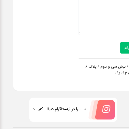
/ نبش سی و دوم / پلاک 16
091093
مــا را در اینستاگرام دنبالــ کنیــد