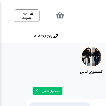
ورود |
عضویت
09109388579
اکسسوری لباس
محصول بعدی