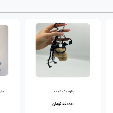
باندانا قرمز مدل M
چارم 
تومان
,800
109,000