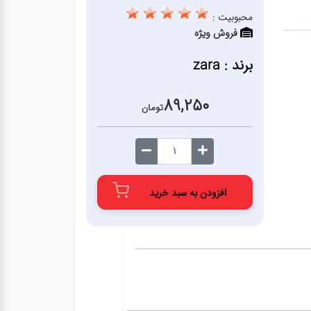
محبوبیت :
فروش ویژه
برند : zara
89,250
تومان
افزودن به سبد خرید