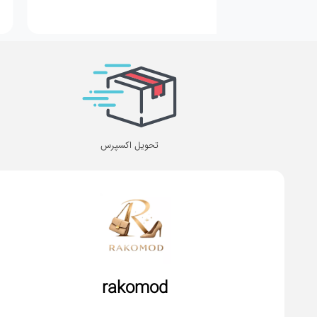
تحویل اکسپرس
rakomod