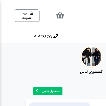
ورود |
عضویت
09109388579
اکسسوری لباس
محصول بعدی