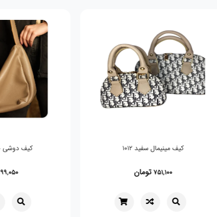
کیف مینیمال سفید 1012
کیف دوشی 
تومان
,050
751,100