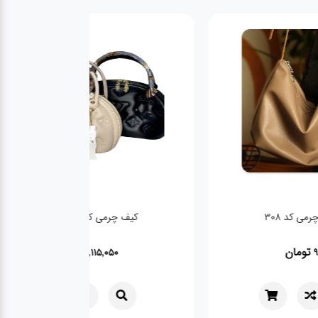
چرمی کد 308
کیف چرمی کرم 20047 LV
تومان
تومان
1,115,050
999