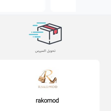
تحویل اکسپرس
rakomod