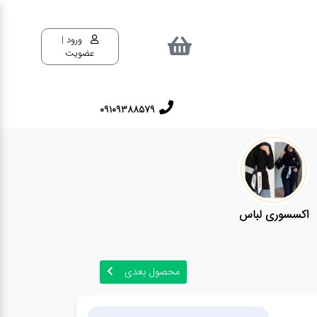
ورود |
عضویت
09109388579
اکسسوری لباس
محصول بعدی