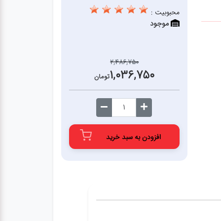
محبوبیت :
موجود
2,486,750
1,036,750
تومان
افزودن به سبد خرید