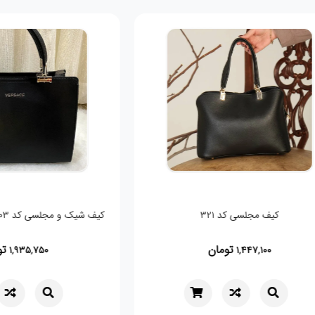
کیف مجلسی کد 321
کیف شیک و مجلسی کد 03 Versach
تومان
5,750
1,447,100