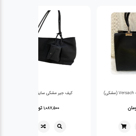
 (مشکی)
کیف جیر مشکی سایزبزرگ 3343
تومان
تومان
1,087,500
1,93