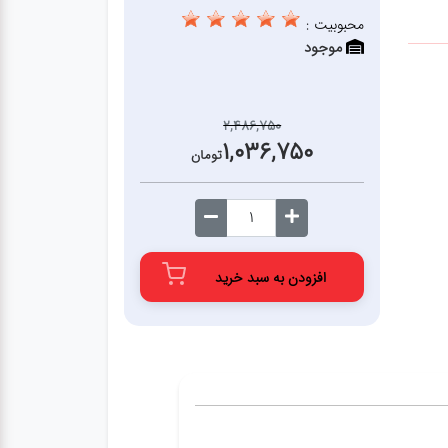
محبوبیت :
موجود
2,486,750
1,036,750
تومان
افزودن به سبد خرید