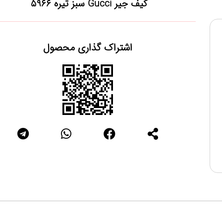
کیف جیر Gucci سبز تیره 5966
اشتراک گذاری محصول