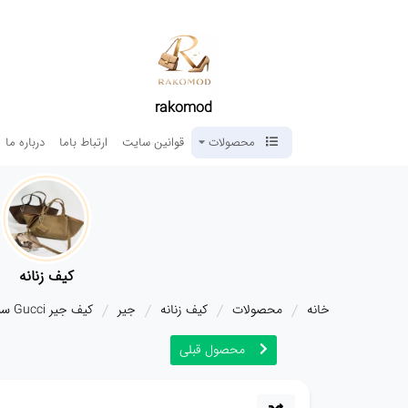
rakomod
محصولات
قوانین سایت
ارتباط باما
درباره ما
کیف زنانه
خانه
محصولات
کیف زنانه
جیر
کیف جیر Gucci سبز تیره 5966
محصول قبلی