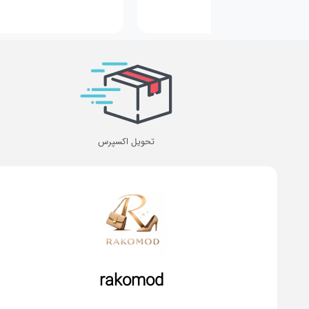
تحویل اکسپرس
rakomod