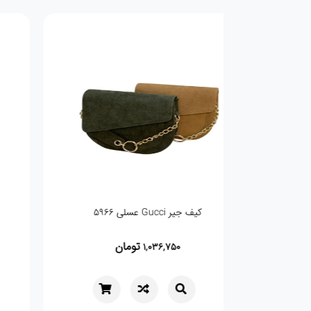
کیف جیر Gucci عسلی 5966
تومان
1,036,750