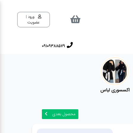
ورود |
عضویت
09109388579
اکسسوری لباس
محصول بعدی