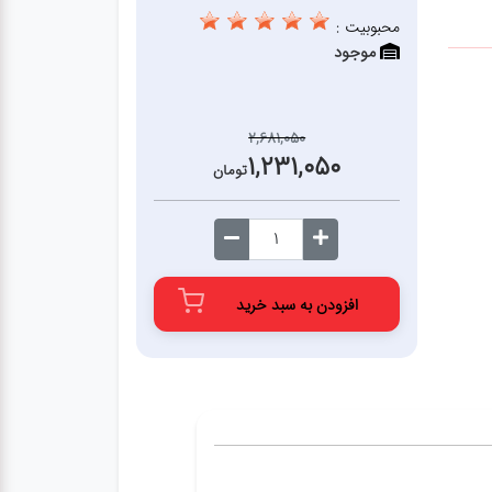
محبوبیت :
موجود
2,681,050
1,231,050
تومان
افزودن به سبد خرید