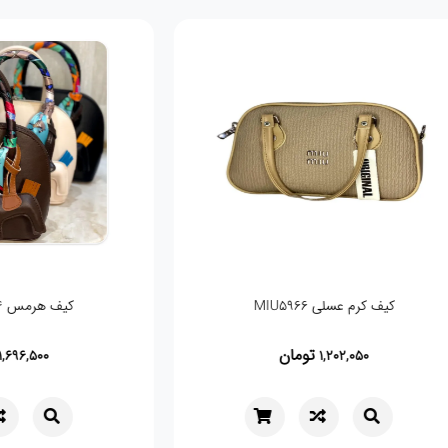
کیف جیر Gucci زرشکی 5966
کیف مجلسی سا
تومان
0,000
1,036,750