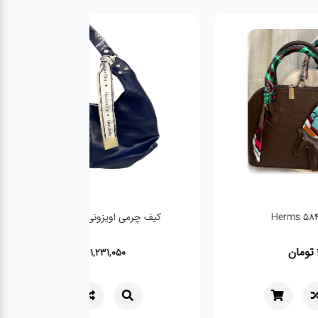
یز بزرگ کد 322
کیف کرم عسلی MIU5966
تومان
تومان
1,202,050
1,45