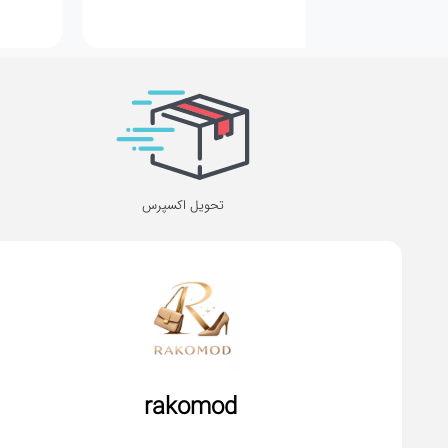
تحویل اکسپرس
rakomod