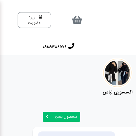
ورود |
عضویت
09109388579
اکسسوری لباس
محصول بعدی