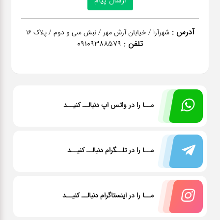
آدرس :
شهرآرا / خیابان آرش مهر / نبش سی و دوم / پلاک 16
تلفن :
09109388579
مــا را در واتس اپ دنبالــ کنیــد
مــا را در تلــگرام دنبالــ کنیــد
مــا را در اینستاگرام دنبالــ کنیــد