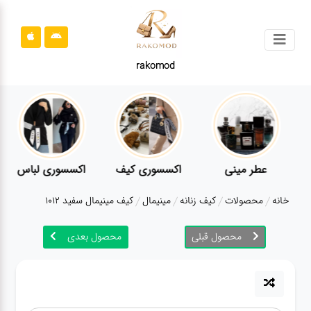
جستجو
rakomod
محصولات
قوانین
سایت
ارتباط
عطر مینی
اکسسوری کیف
اکسسوری لباس
باما
خانه
محصولات
کیف زنانه
مینیمال
کیف مینیمال سفید 1012
درباره
ما
محصول قبلی
محصول بعدی
بلاگ
محصولات