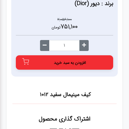
برند : دیور (Dior)
2,056,100
751,100
تومان
افزودن به سبد خرید
کیف مینیمال سفید 1012
اشتراک گذاری محصول