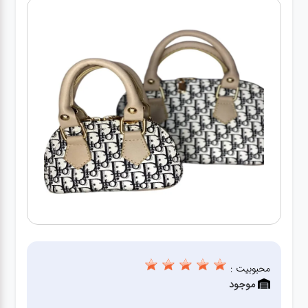
کیف
زنانه
کیف
کودکانه
عطر
مینی
اکسسوری
کیف
اکسسوری
محبوبیت :
لباس
موجود