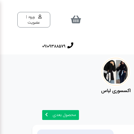
ورود |
عضویت
09109388579
اکسسوری لباس
محصول بعدی