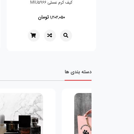
کیف کرم عسلی MIU5966
تومان
1,202,050
دسته بندی ها