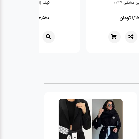
شکی 20047
کیف زارا کد 1597 C
تومان
تومان
2,753,550
1,11