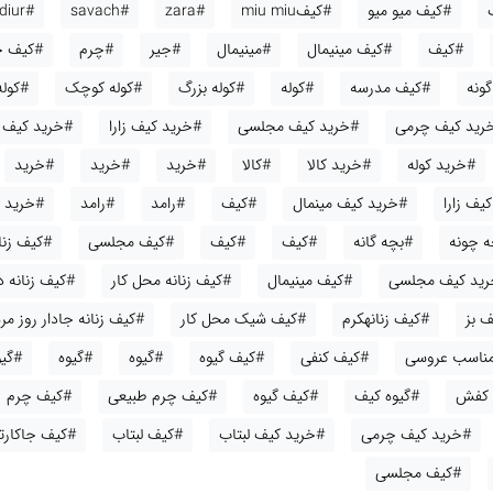
#کیف میو میو
#کیفmiu miu
#zara
#savach
#diur
#کیف
#کیف مینیمال
#مینیمال
#جیر
#چرم
#کیف ج
ونه
#کیف مدرسه
#کوله
#کوله بزرگ
#کوله کوچک
#کوله
رید کیف چرمی
#خرید کیف مجلسی
#خرید کیف زارا
#خرید کیف
#خرید کوله
#خرید کالا
#کالا
#خرید
#خرید
#خرید
یف زارا
#خرید کیف مینمال
#کیف
#رامد
#رامد
#خرید
ه چونه
#بچه گانه
#کیف
#کیف
#کیف مجلسی
#کیف زنا
ید کیف مجلسی
#کیف مینیمال
#کیف زنانه محل کار
#کیف زنانه 
 بز
#کیف زنانهکرم
#کیف شیک محل کار
#کیف زنانه جادار روز مره
 مناسب عروسی
#کیف کنفی
#کیف گیوه
#گیوه
#گیوه
#گی
 کفش
#گیوه کیف
#کیف گیوه
#کیف چرم طبیعی
#کیف چرم
#خرید کیف چرمی
#خرید کیف لبتاب
#کیف لبتاب
#کیف جاکارت
#کیف مجلسی