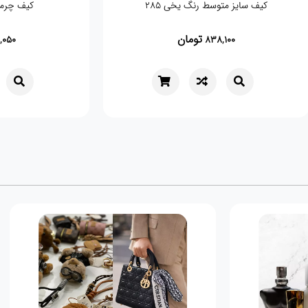
کیف سایز متوسط رنگ یخی 285
کیف چرمی م
تومان
5,050
838,100