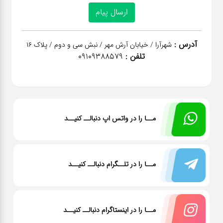
آدرس :
شهرآرا / خیابان آرش مهر / نبش سی و دوم / پلاک 16
تلفن :
09109388579
مــا را در واتس اپ دنبالــ کنیــد
مــا را در تلــگرام دنبالــ کنیــد
مــا را در اینستاگرام دنبالــ کنیــد