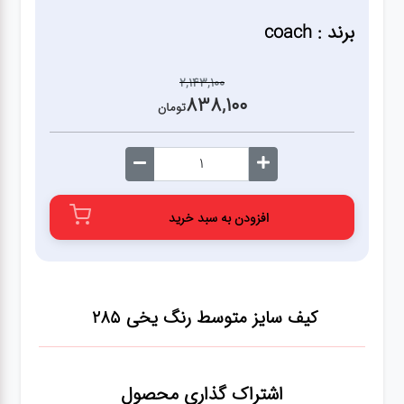
برند : coach
2,143,100
838,100
تومان
افزودن به سبد خرید
کیف سایز متوسط رنگ یخی 285
اشتراک گذاری محصول