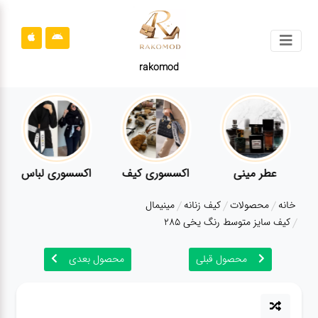
جستجو
rakomod
محصولات
قوانین
سایت
ارتباط
عطر مینی
اکسسوری کیف
اکسسوری لباس
باما
خانه
محصولات
کیف زنانه
مینیمال
درباره
کیف سایز متوسط رنگ یخی 285
ما
محصول قبلی
محصول بعدی
بلاگ
محصولات