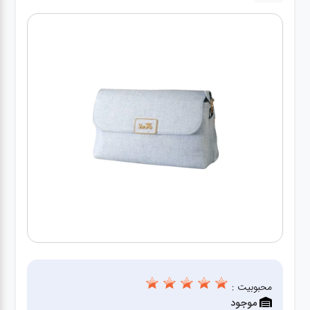
کیف
زنانه
کیف
کودکانه
عطر
مینی
اکسسوری
کیف
اکسسوری
لباس
محبوبیت :
موجود