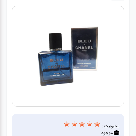
کیف
زنانه
کیف
کودکانه
عطر
مینی
اکسسوری
کیف
اکسسوری
لباس
محبوبیت :
موجود