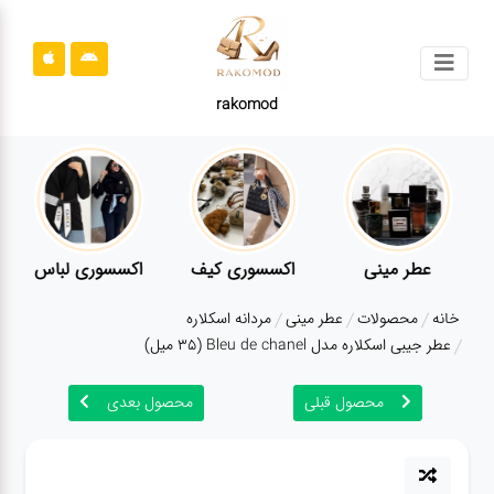
جستجو
rakomod
محصولات
قوانین
سایت
ارتباط
عطر مینی
اکسسوری کیف
اکسسوری لباس
باما
خانه
محصولات
عطر مینی
مردانه اسکلاره
درباره
عطر جیبی اسکلاره مدل ‌‌Bleu de chanel (35 میل)
ما
محصول قبلی
محصول بعدی
بلاگ
محصولات