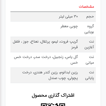
مشخصات
حجم
30 میلی لیتر
گروه
چوبی معطر
بویایی
نت
گریپ فروت، لیمو، پرتقال، نعناع، جوز ، فلفل
آغازین
قرمز
نت
گل یاس، زنجبیل، درخت سدر، درخت خس
میانی
خس
نت
رزین لبدانوم، رزین کندر هندی، درخت
پایانی
پچولی، چوب صندل
اشتراک گذاری محصول