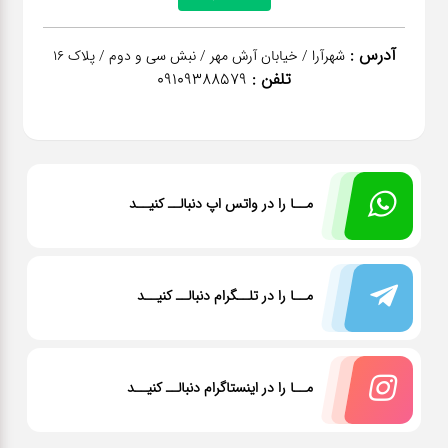
آدرس :
شهرآرا / خیابان آرش مهر / نبش سی و دوم / پلاک 16
تلفن :
09109388579
مــا را در واتس اپ دنبالــ کنیــد
مــا را در تلــگرام دنبالــ کنیــد
مــا را در اینستاگرام دنبالــ کنیــد