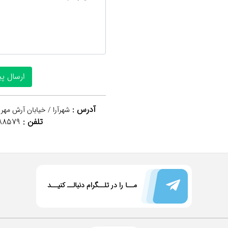
آدرس :
شهرآرا / خیابان آرش مهر 
تلفن :
88579
مــا را در تلــگرام دنبالــ کنیــد