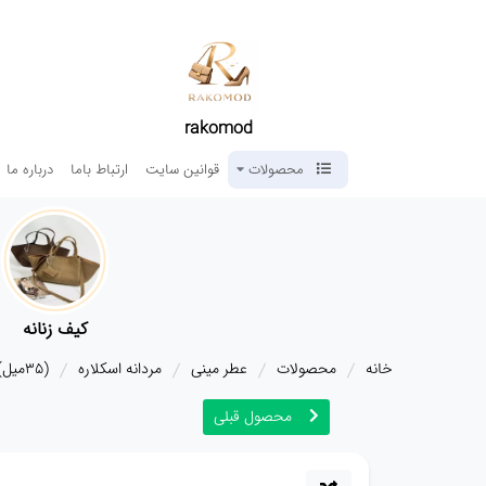
rakomod
محصولات
قوانین سایت
ارتباط باما
درباره ما
کیف زنانه
خانه
محصولات
عطر مینی
مردانه اسکلاره
(35میل) عطر جیبی اسکلاره Lalique Encre Noire
محصول قبلی