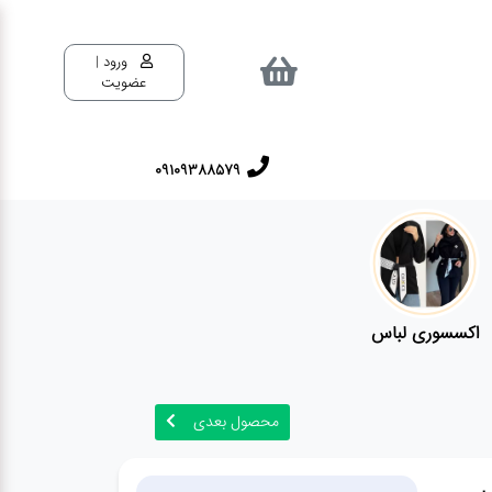
ورود |
عضویت
09109388579
اکسسوری لباس
محصول بعدی