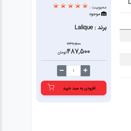
محبوبیت :
موجود
برند : Lalique
737,500
487,500
تومان
افزودن به سبد خرید