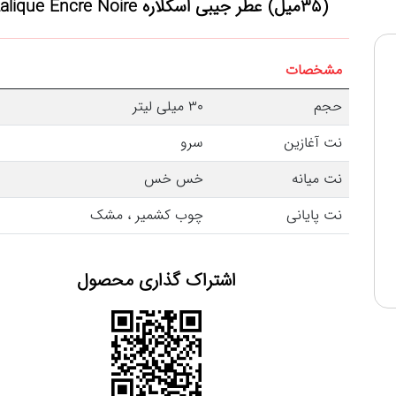
(35میل) عطر جیبی اسکلاره Lalique Encre Noire
مشخصات
حجم
30 میلی لیتر
نت آغازین
سرو
نت میانه
خس خس
نت پایانی
چوب کشمیر ، مشک
اشتراک گذاری محصول