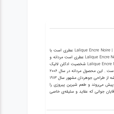
ادکلن لالیک مشکی-چوبی-انکر نویر مردانه | Lalique Encre Noire ادکلن لالیک مشکی-چوبی-انکر نویر مردانه | Lalique Encre Noire عطری است با
رایحه گرم و تلخ. این عطر در سال 2006 به بازار عطر و ادکلن عرضه شد. عطر ادکلن لالیک انکر نویر-مشکی-Lalique Encre Noire عطری است مردانه و
جذاب. ادکلن لالیک مشکی-چوبی-انکر نویر | Lalique Encre Noire ادکلن لالیک مشکی-چوبی-انکر نویر | Lalique Encre Noire شخصیت ادکلن لالیک
چوبی مردانه- Encre Noire Lalique همیشه جاودان بوده و برای عاشقانش اصالت همیشگی به جای گذاشته است . این محصول مردانه در سال 2006
روانه بازار شد. طراحی شیشه ساده اما زیباست، یک قالب کریستالی سیاه، در یک بسته بندی خوب. طراحی شیشه از طراحی جوهردان مشهور سال 1913
یش می‌روند و طعم شیرین پیروزی را
قایان جوانی که عقاید و سلیقه‌ی خاصی