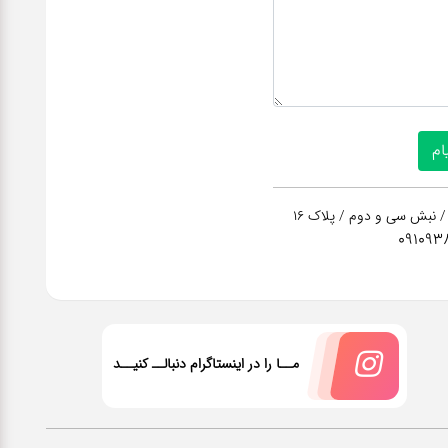
/ نبش سی و دوم / پلاک 16
091093
مــا را در اینستاگرام دنبالــ کنیــد