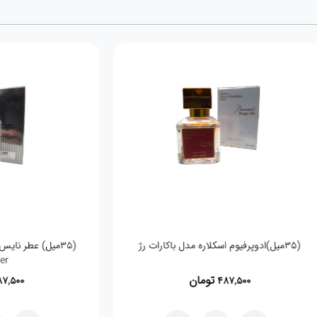
(35میل)ادوپرفیوم اسکلاره مدل باکارات رژ
r
تومان
,500
487,500