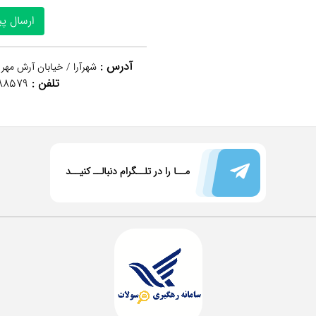
آدرس :
شهرآرا / خیابان آرش مهر 
تلفن :
88579
مــا را در تلــگرام دنبالــ کنیــد