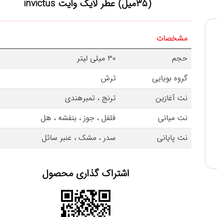
(35میل) عطر لایک وایت invictus
مشخصات
حجم
30 میلی لیتر
گروه بویایی
ترش
نت آغازین
ترنج ، تمبرهندی
نت میانی
فلفل ، جوز ، بنفشه ، هل
نت پایانی
سدر ، مشک ، عنبر سائل
اشتراک گذاری محصول