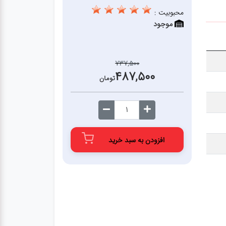
محبوبیت :
موجود
737,500
487,500
تومان
افزودن به سبد خرید