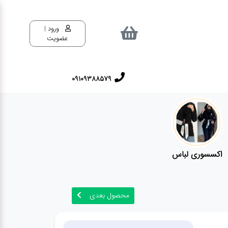
ورود |
عضویت
09109388579
اکسسوری لباس
محصول بعدی