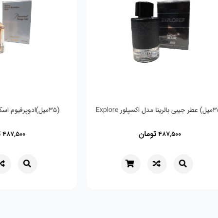
(35میل) عطر جیبی بالرینا مدل اکسپلور Explore
(35میل)ادوپرفیوم اسکلاره مدل باکارات رژ
تومان
,500
487,500