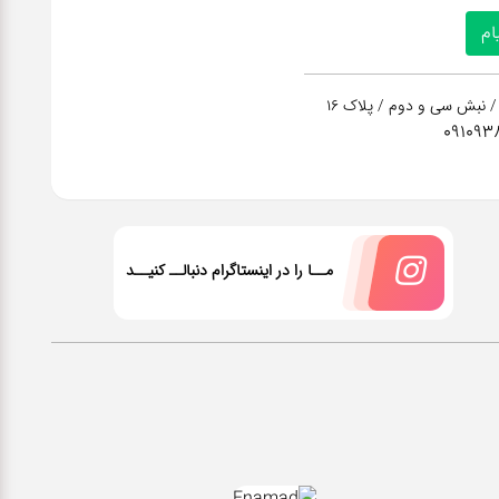
/ نبش سی و دوم / پلاک 16
091093
مــا را در اینستاگرام دنبالــ کنیــد