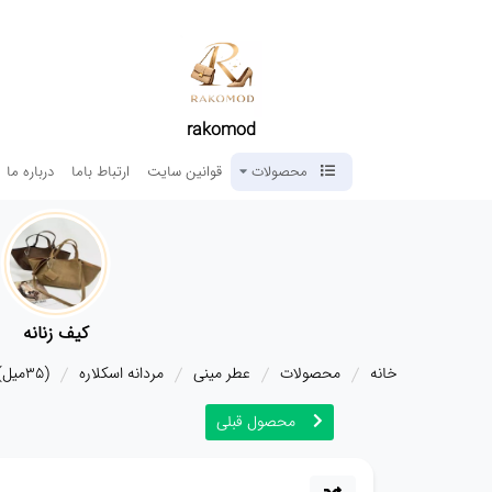
rakomod
محصولات
قوانین سایت
ارتباط باما
درباره ما
کیف زنانه
خانه
محصولات
عطر مینی
مردانه اسکلاره
(35میل) عطر لایک وایت invictus
محصول قبلی