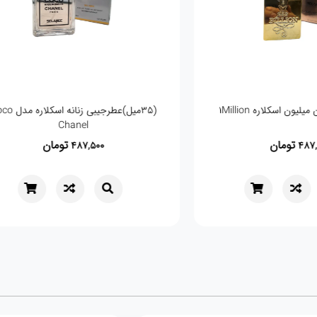
(35میل)ادو پرفیوم اسکلاره مدل Flora By
(35میل) عطر نایس پاپت Dior Addict
Gucci
تومان
,500
487,500