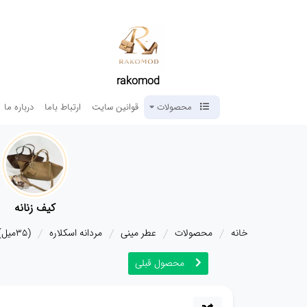
rakomod
محصولات
قوانین سایت
ارتباط باما
درباره ما
کیف زنانه
خانه
محصولات
عطر مینی
مردانه اسکلاره
(35میل) عطر جیبی نایس مدل 212 -VIP
محصول قبلی