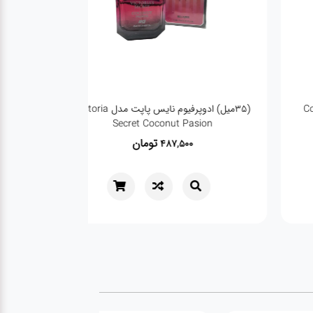
(35میل) عطر وان میلیون اسکلاره 1Million
تومان
تومان
487,500
487