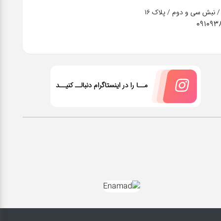
/ نبش سی و دوم / پلاک 16
091093
مــا را در اینستاگرام دنبالــ کنیــد