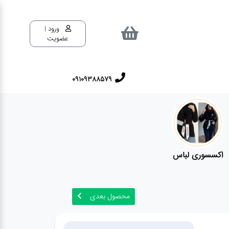
ورود |
عضویت
09109388579
اکسسوری لباس
محصول بعدی