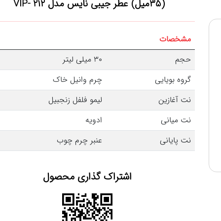
(35میل) عطر جیبی نایس مدل 212 -VIP
مشخصات
حجم
30 میلی لیتر
گروه بویایی
چرم وانیل خاک
نت آغازین
لیمو فلفل زنجبیل
نت میانی
ادویه
نت پایانی
عنبر چرم چوب
اشتراک گذاری محصول