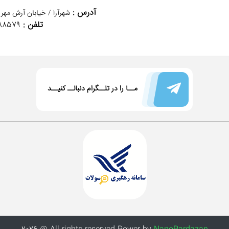
آدرس :
شهرآرا / خیابان آرش مهر 
تلفن :
88579
مــا را در تلــگرام دنبالــ کنیــد