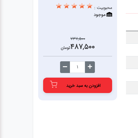
محبوبیت :
موجود
737,500
487,500
تومان
افزودن به سبد خرید