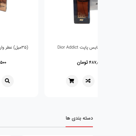
(35میل)عطر جیبی زنانه برندینی مدل Good Girl
Legere
تومان
487,500
دسته بندی ها